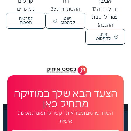
אביב:
רח'
קורסים
ההסתדרות 35
ממוקדים
רח' לבנדה 12
(צמוד לרכבת
ניווט
לפרטים
לקמפוס
נוספים
ההגנה)
ניווט
לקמפוס
הצעד הבא שלך במוזיקה
מתחיל כאן
השאר פרטים וניצור איתך קשר להתאמת מסלול
אישית