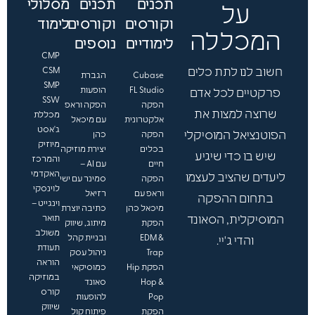
תכנים
תכנים
מסלולי
ך
על
.
וקורסים
וקורסים
לימוד
.
המכללה
לימודיים
נוספים
.
CMP
חשוב לנו לתת כלים
CSM
Cubase
הגברת
SMP
FL Studio
הופעות
פרקטיים לכל אדם
SSW
הפקה
הפקה וראפ
שרוצה למצות את
מכללת
אלקטרונית
עם מיכאל
ג'אסט
הפוטנציאל המוסיקלי
הפקה
כהן
מיוזיק
בכלים
יצירת מוזיקה
שיש בו כדי שיגיע
והמרכז
חיים
עם AI –
האקדמי
ליעדים שהציב לעצמו
הפקה
סמינר עם ישי
לוינסקי
וראפ עם
רזיאל
בתחום ההפקה
וינגייט –
מיכאל כהן
כתיבה יוצרת
המוסיקלית, הסאונד
תואר
הפקת
מיתוג, שיווק
משולב
EDM &
ובניית קהל
והדי ג'יי.
תעודת
Trap
ניהול עסק
הוראה
הפקת Hip
כמוסיקאי
במוזיקה
Hop &
סאונד
קורס
Pop
להופעות
שיווק
הפקת
פיתוח קול