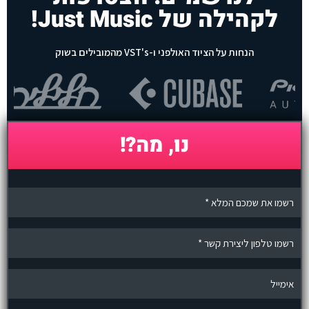
לקהילה של Just Music!
הנחות על הציוד האולפני ו-VST's מהמובילים בשוק
נו, מה?!
n
a
m
e
p
h
o
n
e
e
m
a