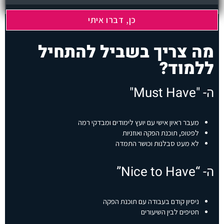
ע
ק
ט
ן
מה צריך בשביל להתחיל
ל
פ
ללמוד?
נ
י
ש
ה- "Must Have"
נ
מ
ש
י
מעבר ראיון אישי עם יועץ לימודים ומבדקי רמה
ך
לפטופ, תוכנת הפקה ואוזניות
.
לא מעט סבלנות וכושר התמדה
.
.
ה- “Nice to Have”
ניסיון קודם בעבודה עם תוכנת הפקה
חטיפים לבין השיעורים