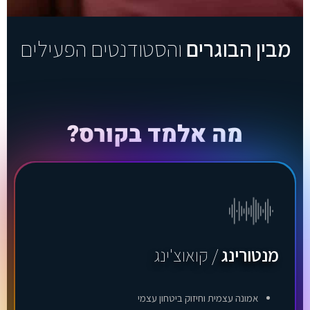
ן
ל
פ
נ
מבין הבוגרים
והסטודנטים הפעילים
י
ש
נ
מ
ש
י
מה אלמד בקורס?
ך
.
.
.
מנטורינג
/ קואוצ'ינג
אמונה עצמית וחיזוק ביטחון עצמי