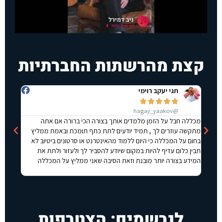
קצת מהרשתות החברתיות
Liran Zhuravel







@Liran_Zhuravel
מן מלמדים אותך בצורה הכי ברורה אם אתה
הקורס ממש מסודר לומדים ביחס 
 , תמיד יודעים לתת כתף תומכת ובאמת ממליץ
מקצועיים אחד אחד
י היום ללמוד מהאינטרנט או סרטונים ביטיוב לא
היות במקום שיודע להסביר לך ולעזור ולתת את
 מובנת וזאת הסיבה שאני ממליץ על המכללה
לנרשמים: הצטרפות