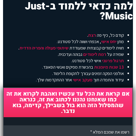
למה כדאי ללמוד ב-Just
ן
ל
Music?
פ
נ
י
ש
קודם כל, כיף פה
רצח
.
נ
מתן
יחס אישי
, אכפתי ושווה לכל סטודנט.
מ
חווית לימודים קבוצתית שמעודדת
שיתופי פעולה והפריה הדדית
.
ש
שמירה על
רמת
לימודים
גבוהה ועדכנית.
י
ך
תרגול פרטני
אישי לכל סטודנט.
.
13 שנות מיומנות
בהכשרת מפיקים ואנשי הסאונד.
.
אולפני הפקה זמינים עבורך לתקופת הלימוד.
.
עידוד והתמדה תוך
מעקב אישי
אחר ההתקדמות שלך.
אם קראת את הכל עד עכשיו ואהבת לקרוא את זה
כמו שאנחנו נהננו לכתוב את זה, כנראה
שהמסלול הזה הוא בול בשבילך, קדימה, בוא
נדבר.
n
a