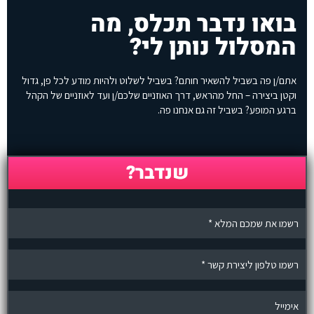
בואו נדבר תכלס, מה
המסלול נותן לי?
אתם/ן פה בשביל להשאיר חותם? בשביל לשלוט ולהיות מודע לכל פן, גדול
וקטן ביצירה – החל מהראש, דרך האוזניים שלכם/ן ועד לאוזניים של הקהל
ברגע המופע? בשביל זה גם אנחנו פה.
שנדבר?
n
a
m
e
p
h
o
n
e
e
m