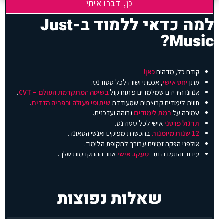
ק
ט
למה כדאי ללמוד ב-Just
ן
ל
Music?
פ
נ
י
ש
קודם כל, מדהים
כאן!
נ
מתן
יחס אישי
, אכפתי ושווה לכל סטודנט.
מ
אנחנו היחידם שמלמדים פיתוח קול
בשיטה המתקדמת העולם – CVT
.
ש
חווית לימודים קבוצתית שמעודדת
שיתופי פעולה והפריה הדדית
.
י
ך
שמירה על
רמת
לימודים
גבוהה ועדכנית.
.
תרגול פרטני
אישי לכל סטודנט.
.
12 שנות מיומנות
בהכשרת מפיקים ואנשי הסאונד.
.
אולפני הפקה זמינים עבורך לתקופת הלימוד.
עידוד והתמדה תוך
מעקב אישי
אחר ההתקדמות שלך.
שאלות נפוצות