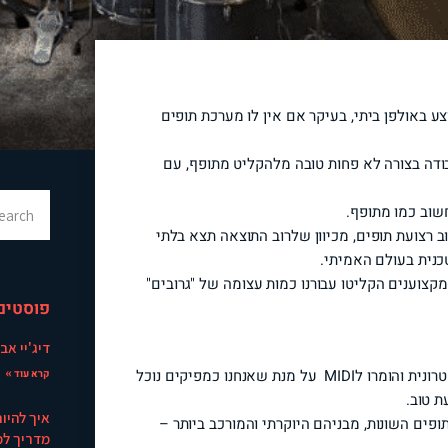
 באולפן ביתי, בעיקר אם אין לו מערכת תופים
MIDI יכולה לעשות את העבודה בצורה לא פחות טובה מלהקליט מתופף, עם
שוב כמו מתופף.
 רצועת תופים, מכיוון שלרוב התוצאה תצא בלתי
נית בעולם האמיתי.
קצוענים הקליטו עבורנו כמות עצומה של "גרובים"
פוסטים
דיג'יי אבי
גרובים הם קטעים קצרים, שתופפו על ידי מתופף על מערכת אלקטרונית והומרו לMIDI על מנת שאנחנו כמפיקים נוכל
קרא עוד »
 טוב.
איך להיות
פים השונות, מבניהם היוקרתי והמורכב ביותר –
מדריך למ