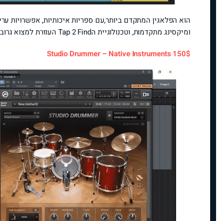
הוא הפלאגין המתקדם ביותר,עם ספריות איכותיות, אפשרויות עריכה ior Drummer 3
ומיקסינג מתקדמות, וטכנולוגיית הTap 2 Find העוזרת למצוא גרובים בקלות, עליה נדבר בהמשך.
Studio Drummer – Native Instruments 150$