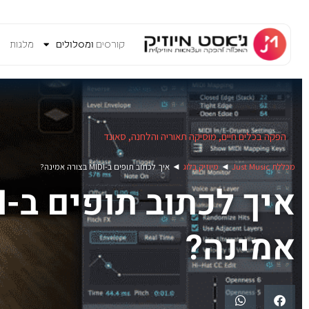
קורסים
ומסלולים
מלגות
V
הפקה בכלים חיים
,
מוסיקה תאוריה והלחנה
,
סאונד
מכללת Just Music
◄
מיוזיק בלוג
◄
איך לכתוב תופים ב-MIDI בצורה אמינה?
אמינה?