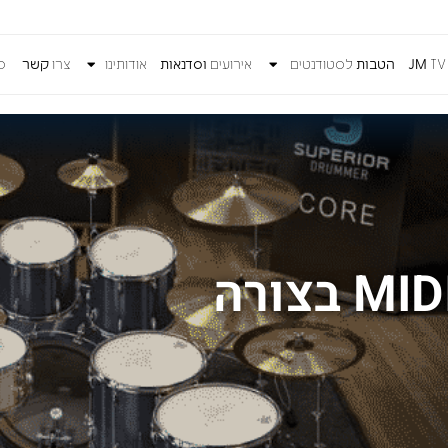
T
JM
הטבות
לסטודנטים
אירועים
וסדנאות
אודותינו
צרו
קשר
כנ
איך לכתוב תופים ב-MIDI בצורה