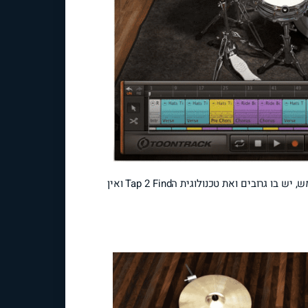
פלאגין המגיע מהחברה של Superior Drummer, ידידותי למשתמש, יש בו גרובים ואת טכנולוגית הTap 2 Find ואין