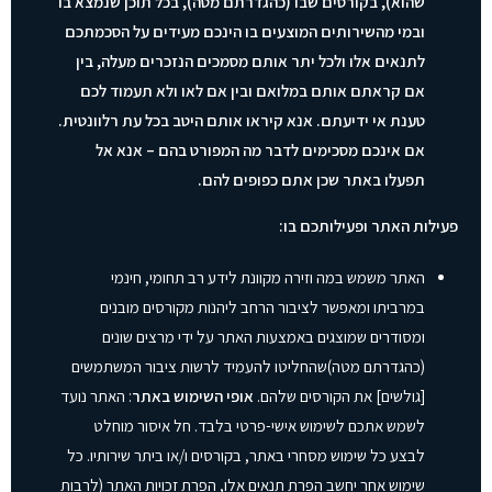
שהוא), בקורסים שבו (כהגדרתם מטה), בכל תוכן שנמצא בו
ובמי מהשירותים המוצעים בו הינכם מעידים על הסכמתכם
לתנאים אלו ולכל יתר אותם מסמכים הנזכרים מעלה, בין
אם קראתם אותם במלואם ובין אם לאו ולא תעמוד לכם
טענת אי ידיעתם. אנא קיראו אותם היטב בכל עת רלוונטית.
אם אינכם מסכימים לדבר מה המפורט בהם – אנא אל
תפעלו באתר שכן אתם כפופים להם.
פעילות האתר ופעילותכם בו:
האתר משמש
במה וזירה מקוונת לידע רב תחומי
, חינמי
במרביתו ומאפשר לציבור הרחב ליהנות מקורסים מובנים
ומסודרים שמוצגים באמצעות האתר על ידי מרצים שונים
(כהגדרתם מטה)שהחליטו להעמיד לרשות ציבור המשתמשים
[גולשים] את הקורסים שלהם.
אופי השימוש באתר
: האתר נועד
לשמש אתכם לשימוש אישי-פרטי בלבד. חל איסור מוחלט
לבצע כל שימוש מסחרי באתר, בקורסים ו/או ביתר שירותיו. כל
שימוש אחר יחשב הפרת תנאים אלו, הפרת זכויות האתר (לרבות