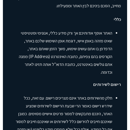
מחייב, הסכם ביניכם לבין האתר ומפעילתו.
כללי
האתר אוסף אודותיכם אך ורק מידע כללי, אנונימי וסטטיסטי
שאינו מזהה באופן אישי, דוגמת אופן השימוש שלכם באתר,
הדפדפן בו אתם עושים שימוש, משך הזמן שאתם באתר,
הקורסים בהם צפיתם, כתובת האינטרנט (IP Address) ממנה
אתם גולשים באינטרנט, כתובת הדוא"ל אותה תזינו לאתר
וכדומה.
רישום לשירותים
חלק מהשירותים באתר אינם מצריכים רישום. עם זאת, ככל
שידרש רישום כאמור הרי שבעת הרישום לשירותים שמציע
האתר, הינכם מתבקשים למסור פרטים אישיים מסוימים. כמובן
שאינכם חייבים להירשם כלל לשירותים או שאינכם חייבים למסור
את כל המידע, אולם ככל שלא תמסרו מידע רלוונטי ו/או מזהה,