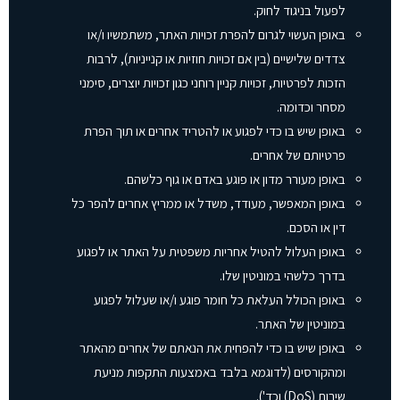
לפעול בניגוד לחוק.
באופן העשוי לגרום להפרת זכויות האתר, משתמשיו ו/או
צדדים שלישיים (בין אם זכויות חוזיות או קנייניות), לרבות
הזכות לפרטיות, זכויות קניין רוחני כגון זכויות יוצרים, סימני
מסחר וכדומה.
באופן שיש בו כדי לפגוע או להטריד אחרים או תוך הפרת
פרטיותם של אחרים.
באופן מעורר מדון או פוגע באדם או גוף כלשהם.
באופן המאפשר, מעודד, משדל או ממריץ אחרים להפר כל
דין או הסכם.
באופן העלול להטיל אחריות משפטית על האתר או לפגוע
בדרך כלשהי במוניטין שלו.
באופן הכולל העלאת כל חומר פוגע ו/או שעלול לפגוע
במוניטין של האתר.
באופן שיש בו כדי להפחית את הנאתם של אחרים מהאתר
ומהקורסים (לדוגמא בלבד באמצעות התקפות מניעת
שירות (DoS) וכד').