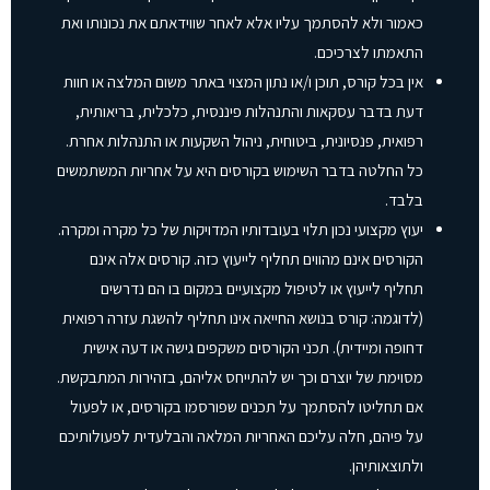
כאמור ולא להסתמך עליו אלא לאחר שווידאתם את נכונותו ואת
התאמתו לצרכיכם.
אין בכל קורס, תוכן ו/או נתון המצוי באתר משום המלצה או חוות
דעת בדבר עסקאות והתנהלות פיננסית, כלכלית, בריאותית,
רפואית, פנסיונית, ביטוחית, ניהול השקעות או התנהלות אחרת.
כל החלטה בדבר השימוש בקורסים היא על אחריות המשתמשים
בלבד.
יעוץ מקצועי נכון תלוי בעובדותיו המדויקות של כל מקרה ומקרה.
הקורסים אינם מהווים תחליף לייעוץ כזה. קורסים אלה אינם
תחליף לייעוץ או לטיפול מקצועיים במקום בו הם נדרשים
(לדוגמה: קורס בנושא החייאה אינו תחליף להשגת עזרה רפואית
דחופה ומיידית). תכני הקורסים משקפים גישה או דעה אישית
מסוימת של יוצרם וכך יש להתייחס אליהם, בזהירות המתבקשת.
אם תחליטו להסתמך על תכנים שפורסמו בקורסים, או לפעול
על פיהם, חלה עליכם האחריות המלאה והבלעדית לפעולותיכם
ולתוצאותיהן.