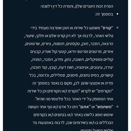
הפרת זכות היוצרים שלו), והפרת כל דין רלוונטי.
במסמך זה:
"
קורס
" משמעו כל שירות או תוכן שמרצה מעמיד בידי
גולשי האתר, לרבות אך לא רק קורס שלם או חלקי, שיעור,
הרצאה, הסבר, תוכן, טקסטים, תמונות, ציורים, שרטוטים,
איורים, סרטונים וסרטוני וידאו, קטעי קול ואודיו, קבצים
קוליים ומוסיקליים, תשובה, נתון, מידע, הסבר, הפניה,
יצירה, עיצובים, אנימציה, חוות דעת, קובץ, קוד תוכנה,
קישורים, בסיס נתונים, סימנים, סמלילים, וכדומה, בכל
מדיה או אמצעי שהם. לכן, מקום בו נאמר במסמך זה
"הקורסים" יש לקרוא "הקורס ו/או הקורסים וכן כל שירות
אחר המסופק על ידי האתר בכל פלטפורמה שהיא".
"
משתמש
" או "
אתם
" הינו כל אדם ו/או גוף אחר העושה
שימוש מסוג כלשהו באתר ו/או בנתונים ו/או בקורסים
הנכללים בו ו/או בשירותים שבו, לרבות באמצעות צד
שלישי הפועל מטעמו.