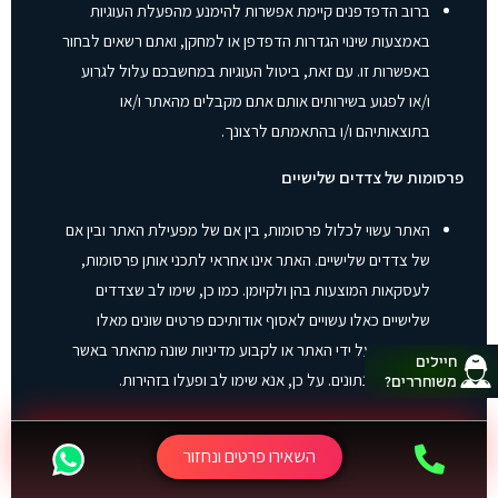
ברוב הדפדפנים קיימת אפשרות להימנע מהפעלת העוגיות
באמצעות שינוי הגדרות הדפדפן או למחקן, ואתם רשאים לבחור
באפשרות זו. עם זאת, ביטול העוגיות במחשבכם עלול לגרוע
ו/או לפגוע בשירותים אותם אתם מקבלים מהאתר ו/או
בתוצאותיהם ו/ו בהתאמתם לרצונך.
פרסומות של צדדים שלישיים
האתר עשוי לכלול פרסומות, בין אם של מפעילת האתר ובין אם
של צדדים שלישיים. האתר אינו אחראי לתכני אותן פרסומות,
לעסקאות המוצעות בהן ולקיומן. כמו כן, שימו לב שצדדים
שלישיים כאלו עשויים לאסוף אודותיכם פרטים שונים מאלו
הנאספים על ידי האתר או לקבוע מדיניות שונה מהאתר באשר
חיילים
לחשיפת הנתונים. על כן, אנא שימו לב ופעלו בזהירות.
משוחררים?
אבטחת מידע
השאירו פרטים ונחזור
על אף שמערכות לאבטחת מידע אמורות לספק הגנה, פעמים