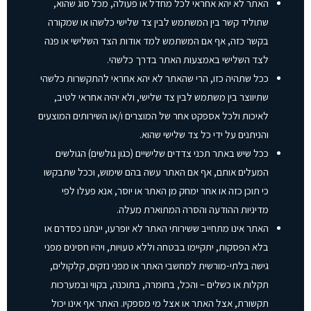
האתר לא יהא אחראי לכל מחדל או פעולה, מכל סוג שהוא,
שתוליד קשר בין המשתמש לבין צד שלישי כלשהו או שמקורה
בקשר כזה, אף אם המשתמש למד אודות הצד השלישי או פנה
לצד השלישי באמצעות האתר בדרך כלשהי.
ככל שתהיה כזו, הרי שהאתר לא יהא אחראי להתקשרות כלשהי
שתיווצר בין משתמש לבין צד שלישי, ולא יהיה אחראי לטיב,
לאיכות ולכל אספקט אחר של המוצרים ו/או השירותים המוצעים
והניתנים על ידי כל צד שלישי שהוא.
ככל שיש באתר תכני צדדים שלישיים (כגון גולשים) הגולשים
המעלים אותם, אף אם האתר עשה בהם שימוש, וככל שתבקשו
כי תוכן כזה או אחר ימחק מן האתר או יוסר, אנא פעלו לפי
מדיניות ההודעה והסרה המתוארת מעלה.
האתר אינו מתחייב ששירותי האתר לא יופרעו, יינתנו כסדרם או
בלא הפסקות, יתקיימו בבטחה וללא טעויות, ויהיו חסינים מפני
גישה בלתי-מורשית למחשבי האתר או מפני נזקים, קלקולים,
תקלות או כשלים – והכל, בחומרה, בתוכנה, בקווי ובמערכות
תקשורת, אצל האתר או אצל מי מספקיו. האתר אף אינו יכול