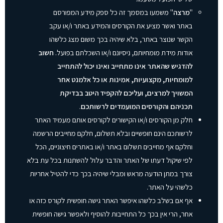
"
מרצה
" משמעו במסמך זה כל ספק מידע המפורסם
באתר ואשר מציע את הקורסים והמידע באתר ו/או עקב
הקשר שנוצר באתר, בלא שיהיה בכך משום מצג כלשהו
אודות מידת מומחיותם, ניסיונם ו/או השכלתם בפועל.
חשוב
להדגיש שהאתר אינו מתחייב ואינו יכול להתחייב
למומחיות, מקצועיות, אמינות או כל אלמנט אחר
המשויך למרצים, ועליכם להקפיד היטב בבדיקת
תכניהם
והקורסים המועמדים לרשותכם
.
חלק מן הקורסים ו/או הקישורים לקורסים אותם מעמיד האתר
לרשותכם הינם חופשיים ובלא תשלום, חלקם מחייבים הרשמה
וחלקם אף מחייבים תשלום באתר ו/או באתרים חיצוניים, הכל
לפי שיקול דעתו של האתר והדבר עלול להשתנות בכל עת בלא
צורך במתן הודעה מראש ומבלי שיהיה בכך כדי להטיל אחריות
כלשהי על האתר.
אף אם בשלב כלשהו איפשר האתר גישה חופשית לקורס כזה או
אחר, הרי אין בכך כל התחייבות להוסיף ולאפשר גישה חופשית