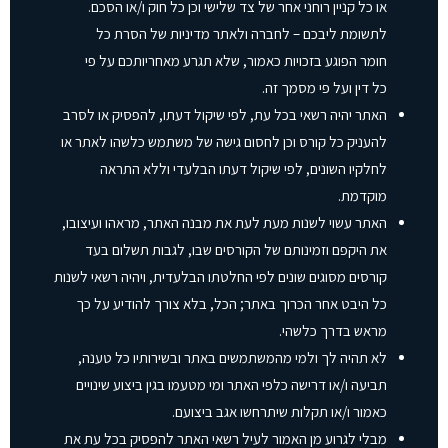
או כל קניין רוחני אחר של צד שלישי וכן כל חוק ו/או הסכם.
לתשומת ליבכם – לחברה ולאתר מדיניות של הסרת כל
חומר הפוגע בזכויות כאמור, שלא תגרע מאחריותכם על פי
כל דין ועל פי מסמך זה.
האתר יהיה רשאי בכל עת, לפי שיקול דעתו, להפסיק או לסרב
להעניק כל קורס וכן לחסום גישה של משתמש כלשהו לאתר או
לחלקיו השונים, לפי שיקול דעתו הבלעדי וללא התראה
מוקדמת.
האתר עשוי לשנות מעת לעת את מבנה האתר, מראהו ועיצובו,
את היקפם וזמינותם של הקורסים שבו, לגבות תשלום בעד
קורסים מסוגים שונים לפי החלטתו הבלעדית, ויהיה רשאי לשנות
כל היבט אחר הכרוך באתר; הכל, בלא צורך להודיע על כך
מראש בדרך כלשהי.
לא תהיה לך ולמי מהמשתמשים באתר ובשירותיו כל טענה,
תביעה ו/או דרישה כלפי האתר ומי מטעמו בגין ביצוע שינויים
כאמור ו/או תקלות שיתרחשו אגב ביצועם.
מבלי לגרוע מן האמור לעיל רשאי האתר להפסיק בכל עת את