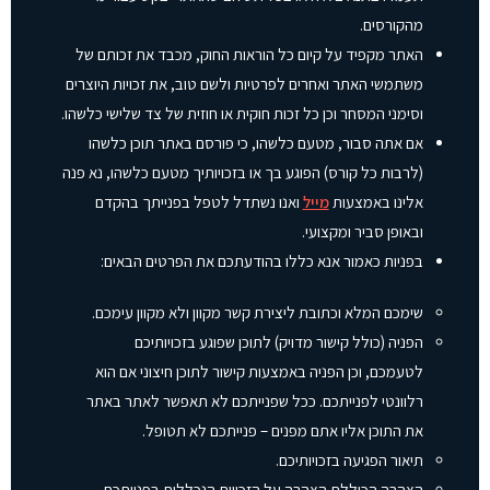
מהקורסים.
האתר מקפיד על קיום כל הוראות החוק, מכבד את זכותם של
משתמשי האתר ואחרים לפרטיות ולשם טוב, את זכויות היוצרים
וסימני המסחר וכן כל זכות חוקית או חוזית של צד שלישי כלשהו.
אם אתה סבור, מטעם כלשהו, כי פורסם באתר תוכן כלשהו
(לרבות כל קורס) הפוגע בך או בזכויותיך מטעם כלשהו, נא פנה
אלינו באמצעות
מייל
ואנו נשתדל לטפל בפנייתך בהקדם
ובאופן סביר ומקצועי.
בפניות כאמור אנא כללו בהודעתכם את הפרטים הבאים:
שימכם המלא וכתובת ליצירת קשר מקוון ולא מקוון עימכם.
הפניה (כולל קישור מדויק) לתוכן שפוגע בזכויותיכם
לטעמכם, וכן הפניה באמצעות קישור לתוכן חיצוני אם הוא
רלוונטי לפנייתכם. ככל שפנייתכם לא תאפשר לאתר באתר
את התוכן אליו אתם מפנים – פנייתכם לא תטופל.
תיאור הפגיעה בזכויותיכם.
הצהרה הכוללת הצהרה על הזכויות הנכללות בפנייתכם