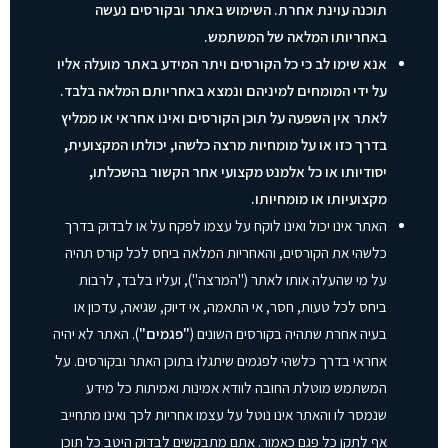
תוכנה עוינת אחרת. השימוש באתר ובקורסים נעשה
באחריותו המלאה של המשתמש.
אנא שימו לב כי כל הקורסים ויתר המידע באתר מועלה אליו
על ידי המומחים למיניהם ונמצא באחריותם המלאה בלבד.
לאתר אין השפעה על תוכן הקורסים ואינו אחראי או ממליץ
בדרך כזו או על מומחיות מרצה כלשהו, יכולתו המקצועית,
יסודיותו או כל אלמנט מקצועי אחר הקשור בהשכלתו,
מקצועיותו או מומחיותו.
האתר אינו יכול ואינו לוקח על עצמו לפקח על או לבדוק בדרך
כלשהי את הקורסים, והאחריות המלאה ביחס לכל קורס תהיה
על מי שהעלה אותו לאתר ("המרצה"), ועליו בלבד, לרבות
ביחס לכל טעות, חסר, אי התאמה, אי דיוק, שגיאה, עדכון או
בעיה אחרת שתהיה בקורסים השונים (
"פגמים"
). האתר לא יהיה
אחראי בדרך כלשהי לפגמים שיתגלו בתוכן האתר ובקורסים. על
המשתמש מוטלת החובה לוודא אמינות ואמיתות כל מידע
שנמסר לו והאתר אינו נוטל על עצמו אחריות לכך ואינו מתחייב
אף לתקן כל פגם כאמור. אתם מתבקשים לבדוק היטב כל תוכן