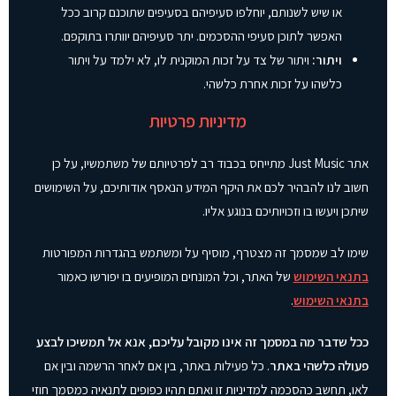
או שיש לשנותם, יוחלפו סעיפיהם בסעיפים שתוכנם קרוב ככל
האפשר לתוכן סעיפי ההסכמים. יתר סעיפיהם יוותרו בתוקפם.
ויתור:
ויתור של צד על זכות המוקנית לו, לא ילמד על ויתור
כלשהו על זכות אחרת כלשהי.
מדיניות פרטיות
אתר Just Music מתייחס בכבוד רב לפרטיותם של משתמשיו, על כן
חשוב לנו להבהיר לכם את היקף המידע הנאסף אודותיכם, על השימושים
שיתכן ויעשו בו וזכויותיכם בנוגע אליו.
שימו לב שמסמך זה מצטרף, מוסיף על ומשתמש בהגדרות המפורטות
בתנאי השימוש
של האתר, וכל המונחים המופיעים בו יפורשו כאמור
בתנאי השימוש
.
ככל שדבר מה במסמך זה אינו מקובל עליכם, אנא אל תמשיכו לבצע
פעולה כלשהי באתר
. כל פעילות באתר, בין אם לאחר הרשמה ובין אם
לאו, תחשב כהסכמה למדיניות זו ואתם תהיו כפופים לתנאיה כמסמך חוזי