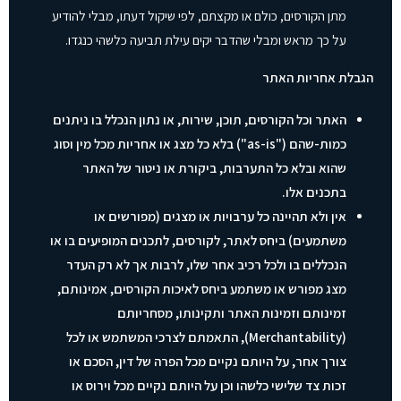
מתן הקורסים, כולם או מקצתם, לפי שיקול דעתו, מבלי להודיע
על כך מראש ומבלי שהדבר יקים עילת תביעה כלשהי כנגדו.
הגבלת אחריות האתר
האתר וכל הקורסים, תוכן, שירות, או נתון הנכלל בו ניתנים
כמות-שהם ("as-is") בלא כל מצג או אחריות מכל מין וסוג
שהוא ובלא כל התערבות, ביקורת או ניטור של האתר
בתכנים אלו.
אין ולא תהיינה כל ערבויות או מצגים (מפורשים או
משתמעים) ביחס לאתר, לקורסים, לתכנים המופיעים בו או
הנכללים בו ולכל רכיב אחר שלו, לרבות אך לא רק העדר
מצג מפורש או משתמע ביחס לאיכות הקורסים, אמינותם,
זמינותם וזמינות האתר ותקינותו, מסחריותם
(Merchantability), התאמתם לצרכי המשתמש או לכל
צורך אחר, על היותם נקיים מכל הפרה של דין, הסכם או
זכות צד שלישי כלשהו וכן על היותם נקיים מכל וירוס או