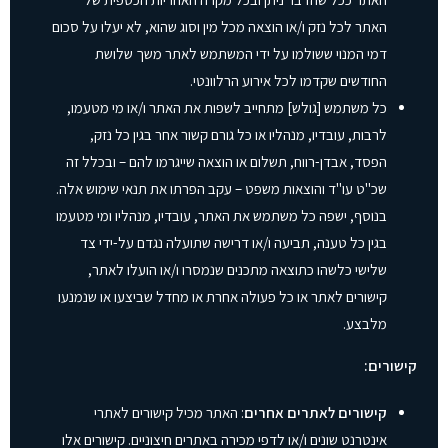
האתר לכל נזק ו/או הוצאה מכל מין וסוג שהוא, לא יעלו על סכום
דמי המנוי ששולמו על ידי המשתמש לאתר משך שלושת
החודשים שקדמו לכל אירוע הרלוונטי.
כל משתמש [גולש] מתחייב לשפות את האתר ו/או מי מטעמו,
לרבות, עובדיו, מנהליו או כל גורם קשור אחר בגין כל נזק,
הפסד, אבדן-רווח, תשלום או הוצאה שייגרמו להם – ובכלל זה
שכ"ט עו"ד והוצאות משפט – עקב הפרתו את תנאי שימוש אלה.
בנוסף, ישפה כל משתמש את האתר, עובדיו, מנהליו ומי מטעמו
בגין כל טענה, תביעה ו/או דרישה שתועלה נגדם על-ידי צד
שלישי כלשהו כתוצאה מתכנים שנמסרו ו/או הועלו לאתר,
קישורים לאתר או כל פעולה אחרת או מחדל שביצעו או שנמנעו
מלבצע.
קישורים:
קישורים לאתרים אחרים
: האתר מכיל קישורים לאתרי
אינטרנט שונים ו/או לדפי מכירה באתרים חיצוניים. קישורים אלו