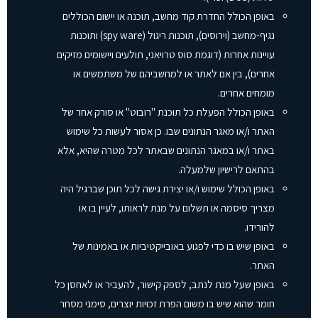
באופן הכולל החדרת קוד מחשב, תוכנה או יישום הכוללים
נגיף-מחשב (וירוסים), תוכנות ריגול (spy ware) ותוכנות
עויינות אחרות (דוגמת סוס טרויאני, תולעים ויישומים מזיקים
אחרים), בין אם לאתר או למחשביהם של משתמשים או
מומחים אחרים.
באופן הכולל הפעלת כל תוכנת "רובוט" או סורק אחר של
האתר ו/או מאגר הנתונים שבו. כן אסור לעשות כל שימוש
באתר ו/או במאגר הנתונים שבאתר לכל מטרה שהיא, אלא
בהתאם לרישיון שלמעלה.
באופן הכולל שימוש ו/או יצירת גישה לכל תוכן שברגיל היה
מצריך סיסמה או תשלום על מנת לראותו, לעיין בו או
להורידו.
באופן שיש בו כדי לפגוע באובייקטיביות או באמינות של
האתר.
באופן שעל מנת לנתב, לספק קישור, להעביר או לאחסן כל
חומר שהוא שיש בו משום הפרת זכויות יוצרים, סימני מסחר