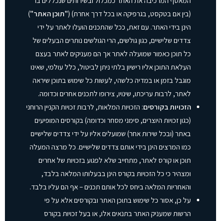
המאסף המרכיבה את האתר כמכלול ובשירותים שנכללים בו
(בין אם בטקסט, בגרפיקה או בכל דרך אחרת) (
"תוכן האתר"
)
הינן בידי האתר. עם זאת, ככל שהתכנים הועלו לאתר על ידי
צדדים שלישיים, כגון גולשים, הרי הגולשים נותרים הבעלים של
כל תוכן כאמור שמועלה לאתר אך הם מעניקים לאתר בעצם
העלאת התוכן אליו רישיון בלתי ניתן לביטול, כלל עולמי, שאינו
מוגבל בזמן או במדיה כלשהי, לעשות כל שימוש בתוכן שיראה
לאתר, לרבות עריכתו, שינויו, צירופו לתכנים אחרים וכדומה.
הזכויות בקורסים
: הזכויות המלאות, לרבות זכויות הקניין הרוחני
(כגון זכויות היוצרים, סימני מסחר וכדומה) בקורסים המופיעים
באתר (ובכל שירות אחר) שמועלים אליו על ידי צדדים שלישיים
כמו המרצים הינן בידי אותם צדדים שלישיים. כל מרצה המעלה
תוכן או קורס לאתר, מתחייב שלא לפגוע בזכויות של אחרים
ומצהיר כי כל הזכויות בקורס הינן בבעלותו המלאה בלבד,
והאחריות המלאה ביחס לכל אותם תכנים – אף הם עליו בלבד.
על כן, אסור כל שימוש בתוכן האתר ובקורסים אלא על פי
הרשות שמעניק האתר בתנאים אלו, או בעל זכויות בקורס