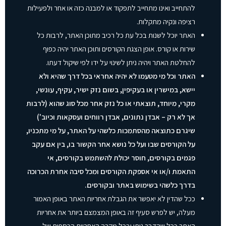
להתחייב ואינו מתחייב לתפקוד או למבנה כזה או אחר ולפעילות
רציפה ונקיה מתקלות.
האתר יוכל לשנות בכל עת כל רכיב מתוכן האתר, לרבות כל
שירות או קורס. אופן הצגת הקורסים ותוכן האתר יהיה כפוף
להחלטת האתר ויהיה ניתן לשינוי על ידו לפי שיקול דעתו.
האתר וכל מי מטעמו לא יהיה אחראי בכל דרך שהיא ולא
יישא, במישרין או בעקיפין, בשום נזק ישיר, עקיף, עונשי,
מקרי, מיוחד, תוצאתי או כל נזק אחר מכל סוג שהוא (לרבות
אך לא רק – אבדן נתונים, אבדן רווחים ועסקאות וכיוב')
שיגרם כתוצאה מהסתמכות כלשהי על האתר, על מי מתכניו,
על הקורסים שבו ועל כל נושא אחר הקשור בו, בין אם עקב
פגמים בקורסים, חוסר יכולת להשתמש בקורסים, אי
התאמת ו/או אי אספקת הקורסים ומכל סיבה אחרת הכרוכה
בדרך כלשהי בשימוש באתר ובקורסים.
ככל שהדין לא יאפשר את הגבלת אחריות האתר באופן האמור
מעלה, יש לפרש סעיף זה באופן המצמצם ביותר את אחריות
האתר ככל שהדבר ניתן ובכל מקרה האחריות הכספית של