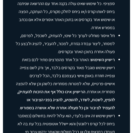
ספציפי. כל שימוש שאינו עולה בקנה אחד עם ההרשאה שניתנה
ביחס לאותו קורס ו/או ביחס לחלק מקורס, כל העתקה, הפצה
או שימוש אחר בקורסים או בתוכן האתר אסורים אלא אם נכתב
במפורש אחרת.
חל איסור מוחלט לערוך כל שינוי, להעתיק, לשכפל, לפרסם,
למסחר, ליצור עבודה נגזרת, למכור, להעביר, להציג ולבצע כל
פעולה אחרת בתוכן האתר ובקורסים.
רישיון השימוש
: האתר וכל אחד מהמרצים מתיר לכם בזאת
רישיון שימוש מוגבל מאוד בקורסים בלבד, אך ורק לשם צפייה
וצפייה חוזרת באופן אישי בעצמכם בלבד, הכל לצרכים
אישיים-פרטיים, שלא למטרות מסחריות כלשהן וכן שלא להפצה
מסחרית או אחרת.
הרישיון אינו כולל אף את הזכות להעתיק,
להפיץ, לשנות, לשדר, להטמיע, להציג בפני הציבור או
להעמיד לציבור וכן כל פעולה אחרת שלא אושרה במפורש
.
רישיון שימוש זה אינו בלעדי, הוא עלול להיות בתשלום (כמוסבר
ביחס לכל קורס רלוונטי) והוא יישלל אוטומטית בכל עת בה לא
תעמדו בתנאים אלו או בכל תשלום שהאתר יבקש עבור מי