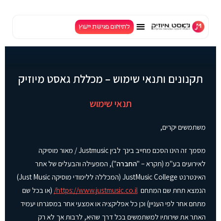
לתוכן
לתיאום פגישת ייעוץ
TV
תקנונים ותנאי שימוש – מכללת גאסט מיוזיק
תנאי שימוש
משתמשים יקרים,
מסמך זה הינו הסכם מחייב בינך לבין Justmusic / מאור מוסיקה
לאירועים בע"מ (תקרא – "
החברה
"), המפעילה והבעלים של אתר
האינטרנט JustMusic College (המכללה ללימודי מוסיקה Just Music)
הנמצא תחת שם המתחם
https://www.justmusic.co.il/
(או בכל שם
מתחם אחר לפי העניין) וכן כל אפליקציה או אמצעי אחר במסגרתו יעמיד
האתר את שירותיו למשתמשים בכל דרך שהיא, לרבות אך לא רק