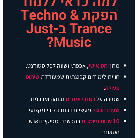
למה כדאי ללמוד
הפקת Techno &
Trance ב-Just
Music?
מתן
יחס אישי
, אכפתי ושווה לכל סטודנט.
חווית לימודים קבוצתית שמעודדת
שיתופי
פעולה
.
שמירה על
רמת
לימודים
גבוהה ועדכנית.
שעות תרגול
מעשיות רבות בליווי מקצועי.
10 שנות מיומנות
בהכשרת מפיקים ואנשי
הסאונד.