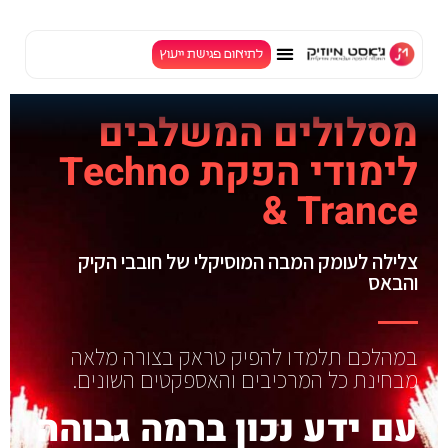
לתיאום פגישת ייעוץ
TV
מסלולים המשלבים
לימודי הפקת Techno
& Trance
צלילה לעומק המבה המוסיקלי של חובבי הקיק
והבאס
במהלכם תלמדו להפיק טראק בצורה מלאה
מבחינת כל המרכיבים והאספקטים השונים.
עם ידע נכון ברמה גבוהה