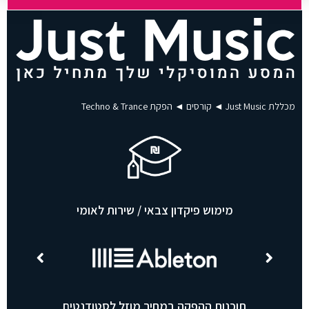
ן
ל
פ
נ
י
ש
נ
מ
מכללת Just Music
◄
קורסים
◄
הפקת Techno & Trance
ש
י
ך
.
.
.
מימוש פיקדון צבאי / שירות לאומי
תוכנות ההפקה במחיר מוזל לסטודנטים