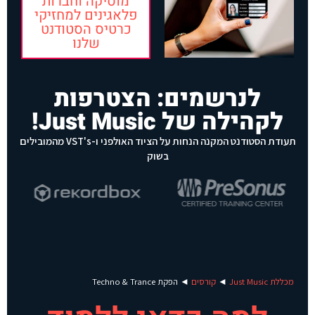
מוסיקה וחברות
פלאגינים למחזיקי
כרטיס הסטודנט
שלנו
לנרשמים: הצטרפות
לקהילה של Just Music!
תעודת הסטודנט המקנה הנחות על הציוד האולפני ו-VST's מהמובילים
בשוק
מכללת Just Music
◄
קורסים
◄
הפקת Techno & Trance