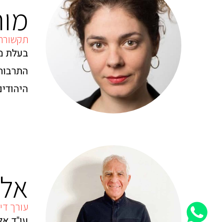
מור
תקשורת
בעלת מש
התרבות,
היהודים
אלי
עורך דין
עו"ד אל