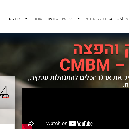
T
JM
הטבות
לסטודנטים
אירועים
וסדנאות
אודותינו
צרו
קשר
כנ
 והפצה
CMB
ק את ארגז הכלים להתנהלות עסקית,
4
ה.
שעות
n