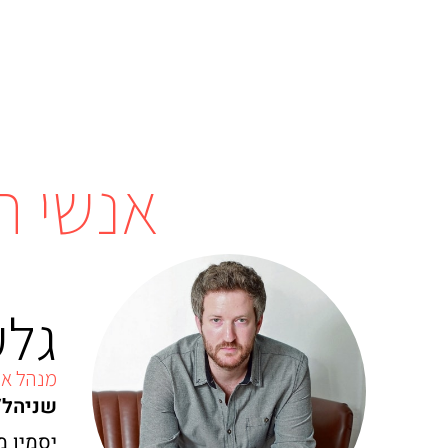
אנשי ת
גלע
מנהל או
שניהל/ל
יסמין מו