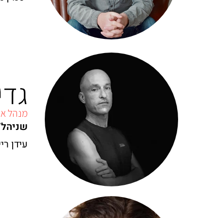
גדי
מנהל או
שניהל/ל
עידן רי