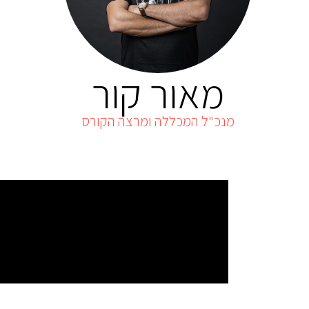
מאור קור
מנכ"ל המכללה ומרצה הקורס