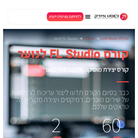
לתיאום פגישת ייעוץ
TV
מכללת Just Music
◄
קורסים
◄
FL Studio לנוער
קורס FL Studio לנוער
קורס יצירת מוסיקה אלקטרונית לנוער
כבר בסיום הקורס תדעו ליצור עריכות לגירסאות
של שירים מוכרים, רמיקסים ויצירה מקורית של
טראקים שלכם.
2
60