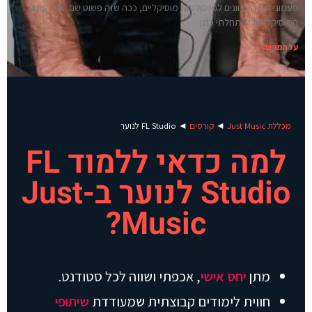
פעמוני רוח המכוונים לפי סולמות מוסיקליים, ככה שזה פשוט שם. את המסע
המוסיקלי שלי התחלתי כנגן
על המרצה »
מכללת Just Music
◄
קורסים
◄
FL Studio לנוער
למה כדאי ללמוד FL
Studio לנוער ב-Just
Music?
מתן
יחס אישי
, אכפתי ושווה לכל סטודנט.
חווית לימודים קבוצתית שמעודדת
שיתופי