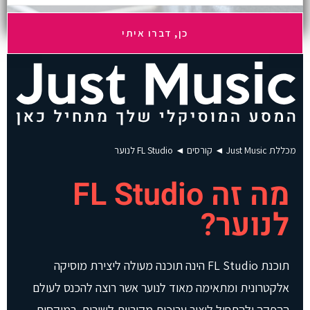
ע
ק
ט
ן
ל
פ
נ
י
ש
נ
מ
מכללת Just Music
◄
קורסים
◄
FL Studio לנוער
ש
י
מה זה FL Studio
ך
.
.
לנוער?
.
תוכנת FL Studio הינה תוכנה מעולה ליצירת מוסיקה
אלקטרונית ומתאימה מאוד לנוער אשר רוצה להכנס לעולם
ההפקה ולהתחיל ליצור עריכות מקוריות לשירים, רמיקסים