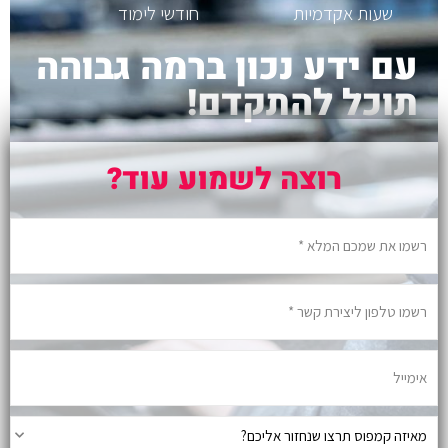
שעות אקדמיות
חודשי לימוד
עם ידע נכון ברמה גבוהה
תוכל להתקדם!
רוצה לשמוע עוד?
n
a
m
e
p
h
o
n
e
e
m
a
i
ר
l
ג