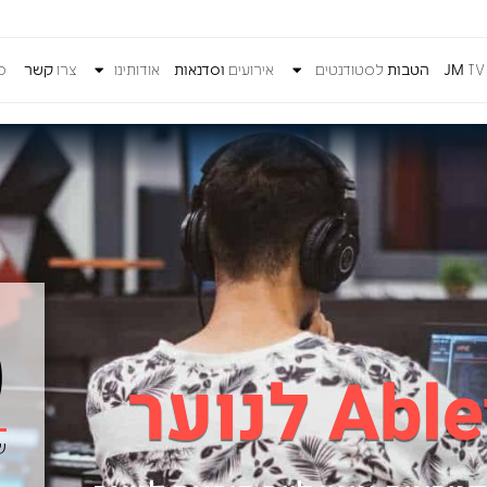
T
JM
הטבות
לסטודנטים
אירועים
וסדנאות
אודותינו
צרו
קשר
כנ
0
ש