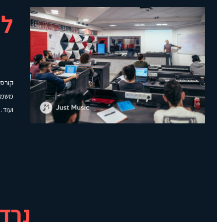
למי
משמעו
ועוד.
נרד