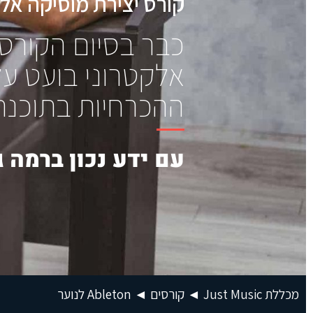
קורס יצירת מוסיקה אלקט
כבר בסיום הקורס 
אלקטרוני בועט על
ההכרחיות בתוכנת 
עם ידע נכון ברמה 
מכללת Just Music
◄
קורסים
◄
Ableton לנוער