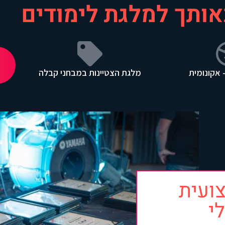
אותך למלגת לימודים
 אקונומית
מלגת הצטיינות במבחני קבלה​
ועית
י