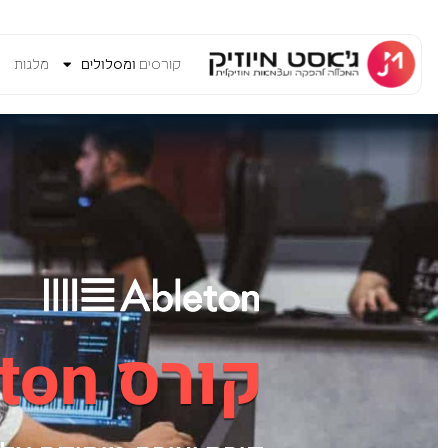
קורסים
ומסלולים
מלגות
V
קורס Ableton לנוער