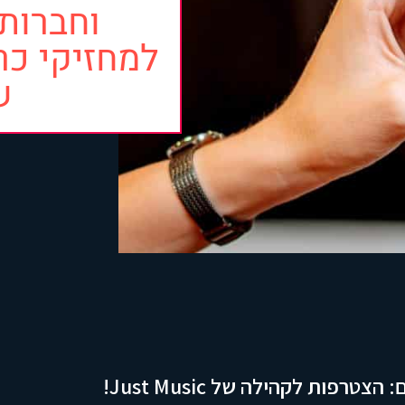
וחברות 
למחזיקי כר
ש
צטרפות לקהילה של Just Music!