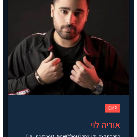
CMP
אוריה לוי
ספר לנו קצת על עצמך [su_post post_type="faces"]