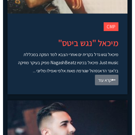
CMP
מיכאל "נגש ביטס"
מיכאל נגש גדל בקרית ים ואחרי הצבא למד הפקה במכללת
Just music מיכאל בכינויו NagashBeatz מפיק בעיקר מוזיקה
בז'אנר הדאנסהול שגורפת מאות אלפי ואפילו מליוני ...
קרא עוד