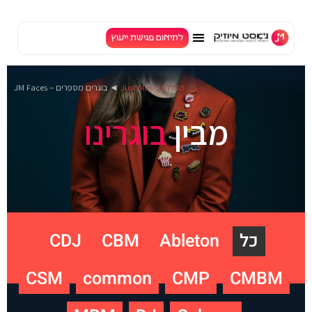
לתיאום פגישת ייעוץ
TV
מכללת Just Music
◄
בוגרים מספרים – JM Faces
מבין
בוגרינו
כל
Ableton
CBM
CDJ
CSM
common
CMP
CMBM