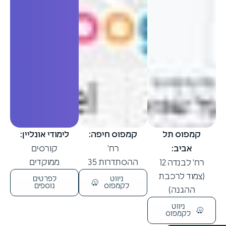
קמפוס תל
קמפוס חיפה:
לימודי אונליין:
אביב:
רח'
קורסים
ההסתדרות 35
ממוקדים
רח' לבנדה 12
(צמוד לרכבת
ניווט
לפרטים
לקמפוס
נוספים
ההגנה)
ניווט
לקמפוס