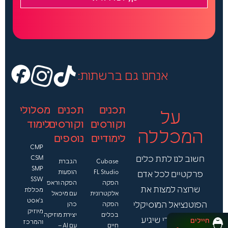
ט
ן
ל
פ
נ
י
ש
נ
אנחנו גם ברשתות:
מ
ש
י
תכנים
תכנים
מסלולי
ך
על
.
וקורסים
וקורסים
לימוד
.
המכללה
לימודיים
נוספים
.
CMP
חשוב לנו לתת כלים
CSM
Cubase
הגברת
SMP
FL Studio
הופעות
פרקטיים לכל אדם
SSW
הפקה
הפקה וראפ
שרוצה למצות את
מכללת
אלקטרונית
עם מיכאל
ג'אסט
הפוטנציאל המוסיקלי
הפקה
כהן
מיוזיק
בכלים
יצירת מוזיקה
שיש בו כדי שיגיע
חיילים
והמרכז
חיים
עם AI –