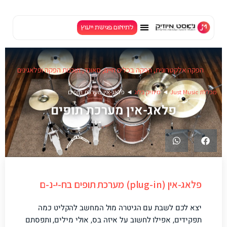
לתיאום פגישת ייעוץ
TV
הפקה אלקטרונית
,
הפקה בכלים חיים
,
סאונד
,
תוכנות הפקה ופלאגינים
מכללת Just Music
◄
מיוזיק בלוג
◄
פלאג-אין מערכת תופים
פלאג-אין מערכת תופים
פלאג-אין (plug-in) מערכת תופים בח-י-נ-ם
יצא לכם לשבת עם הגיטרה מול המחשב להקליט כמה
תפקידים, אפילו לחשוב על איזה בס, אולי מילים, ותפסתם