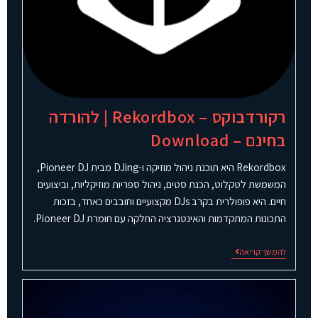
רקורדבוקס – Rekordbox | להורדה
בחינם – Download
Rekordbox היא תוכנת ניהול מוזיקה ו-DJing מבית Pioneer DJ,
המשמשת לטקלוט, הכנת סטים, ניהול ספריות מוזיקליות, וביצועים
חיים. היא פופולרית בקרב DJs מקצועיים וחובבים כאחד, בזכות
התכונות המתקדמות והאינטגרציה החלקה עם חומרת Pioneer DJ.
להמשך קריאה