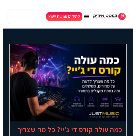
לתוכן
לתיאום פגישת ייעוץ
TV
כמה עולה קורס די ג'יי? כל מה שצריך