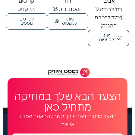
אביב:
רח'
קורסים
ההסתדרות 35
ממוקדים
רח' לבנדה 12
(צמוד לרכבת
ניווט
לפרטים
לקמפוס
נוספים
ההגנה)
ניווט
לקמפוס
הצעד הבא שלך במוזיקה
מתחיל כאן
השאר פרטים וניצור איתך קשר להתאמת מסלול
אישית