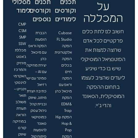
תכנים
תכנים
מסלולי
ך
על
.
וקורסים
וקורסים
לימוד
.
המכללה
לימודיים
נוספים
.
CMP
חשוב לנו לתת כלים
CSM
Cubase
הגברת
SMP
FL Studio
הופעות
פרקטיים לכל אדם
SSW
הפקה
הפקה וראפ
שרוצה למצות את
מכללת
אלקטרונית
עם מיכאל
ג'אסט
הפוטנציאל המוסיקלי
הפקה
כהן
מיוזיק
בכלים
יצירת מוזיקה
שיש בו כדי שיגיע
והמרכז
חיים
עם AI –
האקדמי
ליעדים שהציב לעצמו
הפקה
סמינר עם ישי
לוינסקי
וראפ עם
רזיאל
בתחום ההפקה
וינגייט –
מיכאל כהן
כתיבה יוצרת
המוסיקלית, הסאונד
תואר
הפקת
מיתוג, שיווק
משולב
EDM &
ובניית קהל
והדי ג'יי.
תעודת
Trap
ניהול עסק
הוראה
הפקת Hip
כמוסיקאי
במוזיקה
Hop &
סאונד
קורס
Pop
להופעות
שיווק
הפקת
פיתוח קול