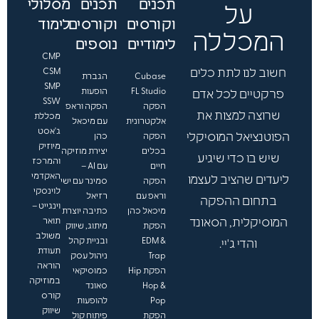
תכנים
תכנים
מסלולי
ך
על
.
וקורסים
וקורסים
לימוד
.
המכללה
לימודיים
נוספים
.
CMP
חשוב לנו לתת כלים
CSM
Cubase
הגברת
SMP
FL Studio
הופעות
פרקטיים לכל אדם
SSW
הפקה
הפקה וראפ
שרוצה למצות את
מכללת
אלקטרונית
עם מיכאל
ג'אסט
הפוטנציאל המוסיקלי
הפקה
כהן
מיוזיק
בכלים
יצירת מוזיקה
שיש בו כדי שיגיע
והמרכז
חיים
עם AI –
האקדמי
ליעדים שהציב לעצמו
הפקה
סמינר עם ישי
לוינסקי
וראפ עם
רזיאל
בתחום ההפקה
וינגייט –
מיכאל כהן
כתיבה יוצרת
המוסיקלית, הסאונד
תואר
הפקת
מיתוג, שיווק
משולב
EDM &
ובניית קהל
והדי ג'יי.
תעודת
Trap
ניהול עסק
הוראה
הפקת Hip
כמוסיקאי
במוזיקה
Hop &
סאונד
קורס
Pop
להופעות
שיווק
הפקת
פיתוח קול