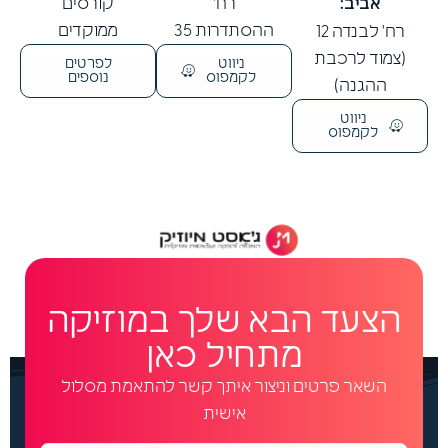
אביב:
רח'
קורסים
ההסתדרות 35
ממוקדים
רח' לבנדה 12
(צמוד לרכבת
ניווט
לפרטים
לקמפוס
נוספים
ההגנה)
ניווט
לקמפוס
הצעד הבא שלך במוזיקה
מתחיל כאן
השאר פרטים וניצור איתך קשר להתאמת מסלול
אישית