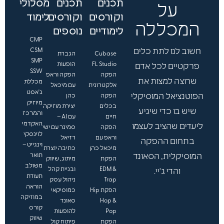
תכנים
תכנים
מסלולי
ך
על
.
וקורסים
וקורסים
לימוד
.
המכללה
לימודיים
נוספים
.
CMP
חשוב לנו לתת כלים
CSM
Cubase
הגברת
SMP
FL Studio
הופעות
פרקטיים לכל אדם
SSW
הפקה
הפקה וראפ
שרוצה למצות את
מכללת
אלקטרונית
עם מיכאל
ג'אסט
הפוטנציאל המוסיקלי
הפקה
כהן
מיוזיק
בכלים
יצירת מוזיקה
שיש בו כדי שיגיע
והמרכז
חיים
עם AI –
האקדמי
ליעדים שהציב לעצמו
הפקה
סמינר עם ישי
לוינסקי
וראפ עם
רזיאל
בתחום ההפקה
וינגייט –
מיכאל כהן
כתיבה יוצרת
המוסיקלית, הסאונד
תואר
הפקת
מיתוג, שיווק
משולב
EDM &
ובניית קהל
והדי ג'יי.
תעודת
Trap
ניהול עסק
הוראה
הפקת Hip
כמוסיקאי
במוזיקה
Hop &
סאונד
קורס
Pop
להופעות
שיווק
הפקת
פיתוח קול