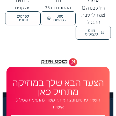
אביב:
רח'
קורסים
ההסתדרות 35
ממוקדים
רח' לבנדה 12
(צמוד לרכבת
ניווט
לפרטים
לקמפוס
נוספים
ההגנה)
ניווט
לקמפוס
הצעד הבא שלך במוזיקה
מתחיל כאן
השאר פרטים וניצור איתך קשר להתאמת מסלול
אישית