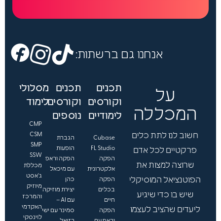
ל
פ
נ
י
ש
נ
אנחנו גם ברשתות:
מ
ש
י
תכנים
תכנים
מסלולי
ך
על
.
וקורסים
וקורסים
לימוד
.
המכללה
לימודיים
נוספים
.
CMP
חשוב לנו לתת כלים
CSM
Cubase
הגברת
SMP
FL Studio
הופעות
פרקטיים לכל אדם
SSW
הפקה
הפקה וראפ
שרוצה למצות את
מכללת
אלקטרונית
עם מיכאל
ג'אסט
הפוטנציאל המוסיקלי
הפקה
כהן
מיוזיק
בכלים
יצירת מוזיקה
שיש בו כדי שיגיע
והמרכז
חיים
עם AI –
האקדמי
ליעדים שהציב לעצמו
הפקה
סמינר עם ישי
לוינסקי
וראפ עם
רזיאל