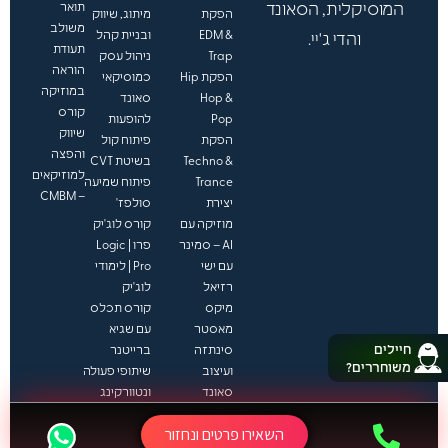
המוסיקלית, הסאונד
תואר
הפקת
מיתוג, שיווק
משולב
EDM &
ובניית קהל
והדי ג'יי.
תעודת
Trap
ניהול עסק
הוראה
הפקת Hip
כמוסיקאי
במוזיקה
Hop &
סאונד
קורס
Pop
להופעות
שיווק
הפקת
פיתוח קול
והפצה
Techno &
בשיטת CVT
למוזיקאים
Trance
פיתוח שמיעה
– CMBM
יצירת
סולפז'
מוזיקה עם
קורס לוג'יק
AI – סמינר
פרו | Logic
עם ישי
Pro | לימודי
רזיאל
לוג'יק
מיקס
קורס תכלס
מאסטר
עם שגיא
חיילים
סינתזה
ברייטנר
משוחררים?
ועיצוב
שיתופי פעולה
סאונד
ונטוורקינג
עיבוד
תכנים
השאירו פרטים ונחזור
והפקה
אקסלוסיביים