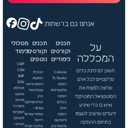
פ
נ
י
ש
נ
אנחנו גם ברשתות:
מ
ש
י
תכנים
תכנים
מסלולי
ך
על
.
וקורסים
וקורסים
לימוד
.
המכללה
לימודיים
נוספים
.
CMP
חשוב לנו לתת כלים
CSM
Cubase
הגברת
SMP
FL Studio
הופעות
פרקטיים לכל אדם
SSW
הפקה
הפקה וראפ
שרוצה למצות את
מכללת
אלקטרונית
עם מיכאל
ג'אסט
הפוטנציאל המוסיקלי
הפקה
כהן
מיוזיק
בכלים
יצירת מוזיקה
שיש בו כדי שיגיע
והמרכז
חיים
עם AI –
האקדמי
ליעדים שהציב לעצמו
הפקה
סמינר עם ישי
לוינסקי
וראפ עם
רזיאל
בתחום ההפקה
וינגייט –
מיכאל כהן
כתיבה יוצרת