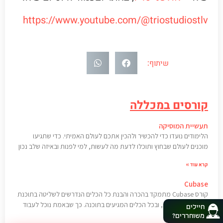
https://www.youtube.com/@triostudiostlv
שיתוף:
קורסים במכללה
תעשיית המוסיקה
הלימודים נועדו כדי להכשיר ולהכין אתכם לעולם האמיתי. כדי שתגיעו
מוכנים לעולם שבחוץ ותוכלו לדעת מה לעשות, למי לפנות ובאיזה שלב נכון
לעשות את זה. החל מחברות תקליטים (לייבלים), חברות בוקינג, חברות
קרא עוד »
פרסום, מנהלים אישיים, יחסי ציבור, אנשי מפתח מובילים בתעשייה, אנשי
מקצוע שעבדו איתם במהלך הדרך.
Cubase
קורס Cubase מתמקד בהכרה והבנת כל הכלים הנדרשים לשליטה בתוכנת
הפקה הפופולרית, ובכל הכלים המגיעים בתוכנה. כך שבאמת נוכל לעבוד
חיילים
ביעילות ובמקצועיות. מכללת Just Music מציעה לכם קורס אפקטיבי משולב
משוחררים?
קרא עוד »