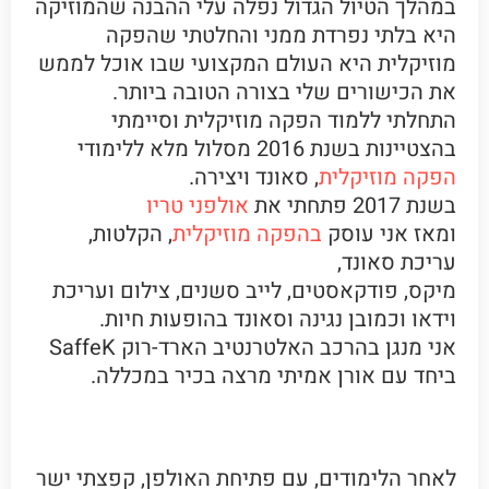
במהלך הטיול הגדול נפלה עלי ההבנה שהמוזיקה
היא בלתי נפרדת ממני והחלטתי שהפקה
מוזיקלית היא העולם המקצועי שבו אוכל לממש
את הכישורים שלי בצורה הטובה ביותר.
התחלתי ללמוד הפקה מוזיקלית וסיימתי
בהצטיינות בשנת 2016 מסלול מלא ללימודי
הפקה מוזיקלית
, סאונד ויצירה.
בשנת 2017 פתחתי את
אולפני טריו
ומאז אני עוסק
בהפקה מוזיקלית
, הקלטות,
עריכת סאונד,
מיקס, פודקאסטים, לייב סשנים, צילום ועריכת
וידאו וכמובן נגינה וסאונד בהופעות חיות.
אני מנגן בהרכב האלטרנטיב הארד-רוק SaffeK
ביחד עם אורן אמיתי מרצה בכיר במכללה.
אז מה קורה איתך היום גיל?
לאחר הלימודים, עם פתיחת האולפן, קפצתי ישר