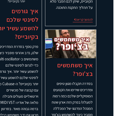
הקיובייס, שיתן לכם הסבר מלא
יותר בקיובייס?
על תהליך התקנת התוכנה.
איך גורמים
לסינטי שלכם
להמשך קריאה
להשמע עשיר יות
בקיובייס?
פרק נוסף בסדרת המדריכים
שלנו, נדב אהרוני מסביר כיצ
משתמשים ב-i oscillator
איך משתמשים
כדי לגרום לסינטי שלכם
להשמע עשיר יותר. איך גורמי
בצ'ופר?
לסינטי שלכם להשמע עשיר
בסדרה תקבלו מגוון טיפים
יותר בקיוב
ומדריכים שירימו את הקטעים
עם קבוצה של מכשירים
המוסיקליים שלכם כמה רמות
וירטואליים מעולים וחבילה
למעלה! בפרק הזה אורון שטח
מלאה של אודיו ו MIDI VST
המנהל הפדגוגי של המכללה
ברמה גבוהה מאוד. בסרטון
מסביר כיצד להשתמש בצ'ופר
תראו את נדב משתמש בכלי