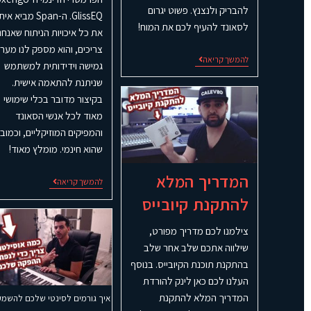
להבריק ולנצנץ. פשוט יגרום
GlissEQ. ה-Span מביא אית
לסאונד להעיף לכם את המוח!
את כל איכויות הניתוח שאנחנו
צריכים, והוא מספק לנו מער
להמשך קריאה
גמישה וידידותית למשתמש
שניתנת להתאמה אישית.
בקיצור מדובר בכלי שימושי
מאוד לכל אנשי הסאונד
והמפיקים המוזיקליים, וכמובן
שהוא חינמי. מומלץ מאוד!
המדריך המלא
להמשך קריאה
להתקנת קיובייס
צילמנו לכם מדריך מפורט,
שילווה אתכם שלב אחר שלב
בהתקנת תוכנת הקיובייס. בנוסף
העלנו לכם כאן לינק להורדת
המדריך המלא להתקנת
איך גורמים לסינטי שלכם להשמע