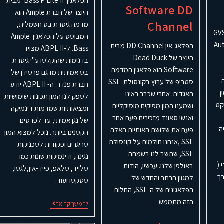
הפלאגין Bass P Lite II מבית
Software DD
היוצר של חברת Ample הוא
Channel
מדמה גיטרת בס חשמלית,
GSnap מבית GVST
המבוסס על הפלאגין Ample
ירה אוטומטי ( Auto
הפלאג-אין DD Channel מבית
Bass. ל-ABPL II מצויד
היוצר של Dead Duck
בדגימות שהוקלטו ע"י גיטרת
Software הוא פלאגין המדמה
בס אמיתית מדגם פרסיז'ן של
הוא ה-
סטריפ של ערוץ בקונסולת SSL
חברת פנדר. ה- ABPL II יודע
ן
האגדית. אחרי שכבר ראינו
לספק לנו המון תכונות שימושיות
קט
ושמענו המון מפיקים מוסיקליים
ומציאותיות שמדמות דינמיקה
ואנשי סאונד מזכירים פעם אחר
של נגן אמיתי, עד לפרטים
ה
פעם את שלושת האותיות האלה
הקטנים ביותר. נוכל למצוא המון
SSL ,אנחנו חולמים על קונסולת
טריגרים ופקודות לטכניקות
SSL, שתשב לנו בשמחה
נגינה, ודינמיקות שונות כמו
 (
באולפן שלנו. עכשיו, הודות
סלייד, סלאפ, פייד-אין,לגטו,
רך
למגוון הרחב והחדש של
סטקטו ועוד.
הפלאגינים של ה-SSL, החלום
הזה מתממש.
להמשך קריאה