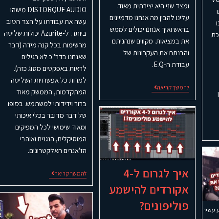
ומצד שני היא יצירתית מאוד.
DISTORQUE AUDIO מישהו
ו
עלינו להבין מה אנחנו מדמיינים
עשה את עבודתו על הצד הטוב
בראש ואיך אנחנו יכולים לממש
ביותר. ל-Azurite יכולות שליטה
כת
את במציאות. מקווים שנהניתם
מרשימות בכל קנה מידה (דבר
והבנתם את העקרונות של
שאנחנו בדר"כ לא רגילים
עבודת ה-E.Q.
לראות באפקטים מסוג כזה).
למרות כל אפשרויות השליטה
להמשך קריאה
המתקדמות, הממשק מאוד
ברור וידידותי למשתמש. בסופו
של דבר מדובר בכלי איכותי
ומאוד שימושי לכל המפיקים
המוסיקלים, הנגנים ואוהבי
הז'אנרים האלקטרונים.
איך לגרום ל-4
להמשך קריאה
אקורדים להישמע
פוליפונים?
 עשיר