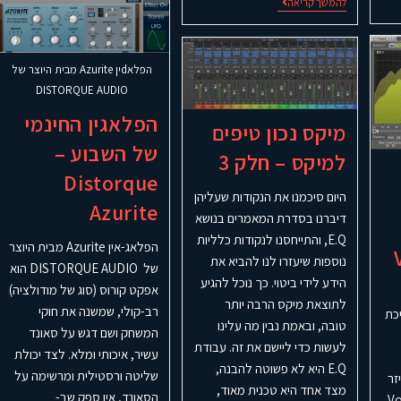
להמשך קריאה
הפלאdין Azurite מבית היוצר של
DISTORQUE AUDIO
הפלאגין החינמי
מיקס נכון טיפים
של השבוע –
למיקס – חלק 3
Distorque
היום סיכמנו את הנקודות שעליהן
Azurite
דיברנו בסדרת המאמרים בנושא
E.Q, והתייחסנו לנקודות כלליות
הפלאג-אין Azurite מבית היוצר
נוספות שיעזרו לנו להביא את
של DISTORQUE AUDIO הוא
הידע לידי ביטוי. כך נוכל להגיע
אפקט קורוס (סוג של מודולציה)
לתוצאת מיקס הרבה יותר
רב-קולי, שמשנה את חוקי
ריכת
טובה, ובאמת נבין מה עלינו
המשחק ושם דגש על סאונד
לעשות כדי ליישם את זה. עבודת
עשיר, איכותי ומלא. לצד יכולת
E.Q היא לא פשוטה להבנה,
שליטה ורסטילית ומרשימה על
יזר
מצד אחד היא טכנית מאוד,
הסאונד, אין ספק שב-
Voxeng