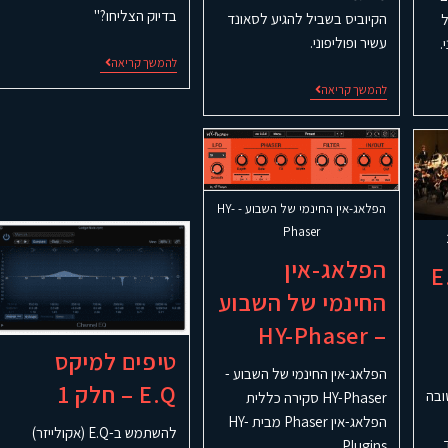
בדיוק הצליחו?"
הקיוביס בשביל להגיע לסאונד
ל
עשיר ופוליפוני.
.
להמשך קריאה
להמשך קריאה
הפלאג-אין החינמי של השבוע - HY-
Phaser
הפלאג-אין
קס E.Q
החינמי של השבוע
– HY-Phaser
טיפים למיקס
הפלאג-אין החינמי של השבוע -
E.Q – חלק 1
ובה
HY-Phaser סקירה כללית
הפלאג-אין Phaser מבית HY-
להשתמש ב-E.Q (אקולייזר)
Plugins…