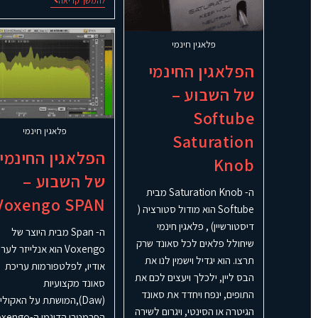
להמשך קריאה
פלאגין חינמי
הפלאגין החינמי
של השבוע –
Softube
פלאגין חינמי
Saturation
הפלאגין החינמי
Knob
של השבוע –
ה- Saturation Knob מבית
Voxengo SPAN
Softube הוא מודול סטורציה (
דיסטורשיין) , פלאגין חינמי
ה- Span מבית היוצר של
שיחולל פלאים לכל סאונד שרק
Voxengo הוא אנלייזר לע
תרצו. הוא יגדיל וישמין לנו את
אודיו, לפלטפורמות עריכת
הבס ליין, ילכלך ויעצים לכם את
סאונד מקצועיות
התופים, ינפח ויחדד את סאונד
(Daw),המושתת על האקולי
הגיטרה או הסינטי, ויגרום לשירה
הפרמטרי הדינמי ה-o