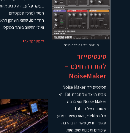
בעיקר על עבודה סביב איזור
המיד (מרכז ספקטרום
התדרים), שהוא השחקן הראש
ואולי החשוב ביותר במיקס.
להמשך קריאה
סינטיסייזר להורדה חינם
סינטיסייזר
להורדה חינם –
NoiseMaker
הסינטיסייזר Noise Maker
מבית היוצר של חברת Tal. ה-
Noise Maker הוא גרסה
משופרת של ה- Tal-
Elektro7ro, והוא מצויד במנוע
סאונד חדש, ששודרג בהרבה
שיפורים ותכונות שימושיות