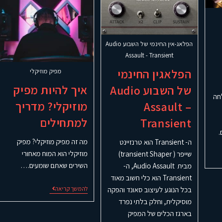
הפלאג-אין החינמי של השבוע Audio
Assault - Transient
הפלאגין החינמי
מפיק מוזיקלי
איך להיות מפיק
של השבוע Audio
חה
מוזיקלי? מדריך
Assault –
למתחילים
Transient
.
מה זה מפיק מוזיקלי? מפיק
ה- Transient הוא טרנזיינט
מוזיקלי הוא המוח מאחורי
שייפר ( transient Shaper)
השירים שאתם שומעים.…
מבית Audio Assault, ה-
Transient הוא כלי חשוב מאוד
להמשך קריאה
בכל הנוגע לעיצוב סאונד והפקה
מוסיקלית, וחלק בלתי נפרד
בארגז הכלים של המפיק