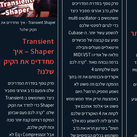
פרק נוסף בסדרת המדריכים
שלנו, נדב אהרוני מסביר כיצד
משתמשים ב-multi oscillator
Transient Shaper - איך מחדדים את
כדי לגרום לסינטי שלכם
הקיק שלנו?
ר
להשמע עשיר יותר. ה-Cubase
Transient
מגיע עם קבוצה של מכשירים
וירטואליים מעולים וחבילה
Shaper – איך
מלאה של אודיו ו MIDI VST
מחדדים את הקיק
ברמה גבוהה מאוד. "קרה לכם
ד
פעם שלקחתם 4
שלנו?
mult
אקורדים והכנסתם את זה בתוך
פרק נוסף בסדרת המדריכים
ההפקה שלכם וזה פשוט לא
ם
שלנו והפעם נדב אהרוני מסביר
נשמע מספיק הרמוני? היום
כיצד משתמשים ב-Transient
באמצעות טריק אחד ממש ממש
ייס? ה-Cubase מגיע
Shaper כדי לחדד את הקיק
פשוט אני אלמד אותכם איך
שלנו. "קרה לכם פעם שבזמן
לקחת את 4 האקורדים שלכם
המיקס רציתם קצת יותר מכה
ולגרום לזה להשמע כמו אלף
וכוח לקיק שלכם,
תווים" בסרטון תראו את נדב
אבל Compressor ו Eq לא
משתמש בכלים הבסיסיים של
ם