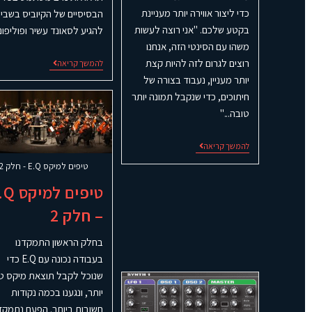
כדי ליצור אווירה יותר מעניינת
הבסיסיים של הקיוביס בשבי
בקטע שלכם. "אני רוצה לעשות
להגיע לסאונד עשיר ופוליפוני
משהו עם הסינטי הזה, אנחנו
רוצים לגרום לזה להיות קצת
להמשך קריאה
יותר מעניין, נעבוד בצורה של
חיתוכים, כדי שנקבל תמונה יותר
טובה..."
להמשך קריאה
טיפים למיקס E.Q - חלק 2
טיפים למי
– חלק 2
בחלק הראשון התמקדנו
בעבודה נכונה עם E.Q כדי
שנוכל לקבל תוצאת מיקס ט
יותר, ונגענו בכמה נקודות
חשובות ביותר. הפעם נתמקד