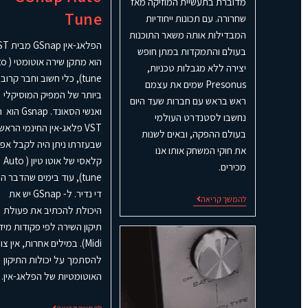
מדוברת בתעשיית המוזיקה מאז
Tune
שחרורה. עם תכונות ייחודיות
המבדילות אותה משאר התוכנות
הפלאג-אין 
בעולם והתמקדות במתן חופש
הוא מתקן ש
יצירה ללא מגבלות טכניות,
tune), כלי חשוב וחבר קרוב
Presonus שמים את עצמם
ביותר של המפיק המוסיקלי
ראש בראש עם חברות שעד היום
ואנשי הסאונד. Gsnap 
נחשבו לסטנדרט העולמי
VST פלאג-אין החינמי הראשו
בעולם ההפקה, ובאים לשנות
שבעזרתו ניתן היה לקבל אפ
את חוקי המשחק אותו אנו
קלאסי של אוטו טיון ( Auto
מכירים.
tune), עוד בימים שהדבר הי
די נדיר. ל- GSnap יש את
להמשך קריאה
היכולת להכתיב את פעולת
תיקון השירה לפי פקודות מידי
Midi). במילים אחרות, אין צו
להסתמך על יכולות התיקון
האוטומטיות של הפלאג-אין.