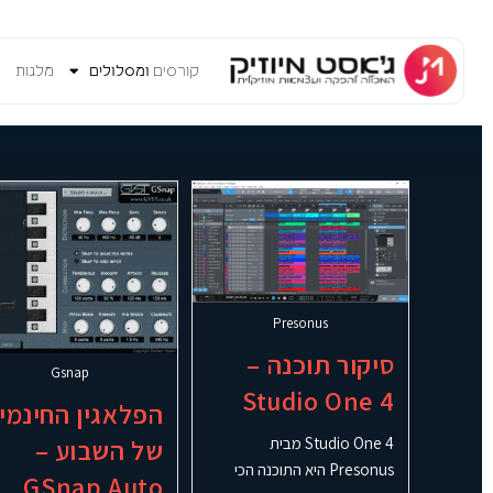
לתוכן
קורסים
ומסלולים
מלגות
V
Presonus
סיקור תוכנה –
Gsnap
Studio One 4
הפלאגין החינמי
Studio One 4 מבית
של השבוע –
Presonus היא התוכנה הכי
GSnap Auto