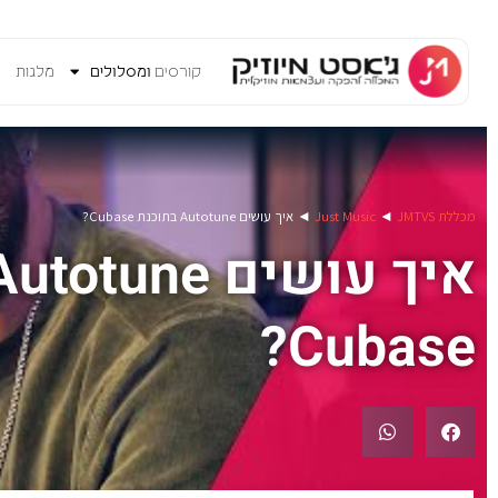
קורסים
ומסלולים
מלגות
V
מכללת Just Music
JMTVS
◄
◄
איך עושים Autotune בתוכנת Cubase?
Cubase?