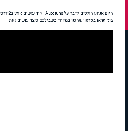
היום אנחנו הולכים לדבר על Autotune , איך עושים אותו ב2 דרכים שונות בתוכנת ה
בוא תראו בסרטון שהכנו במיוחד בשבילכם כיצד עושים זאת