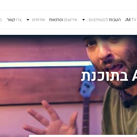
T
JM
הטבות
לסטודנטים
אירועים
וסדנאות
אודותינו
צרו
קשר
כנ
איך עושים Autotune בתוכנת